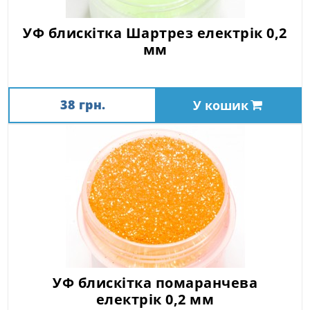
УФ блискітка Шартрез електрік 0,2
мм
38 грн.
У кошик
УФ блискітка помаранчева
електрік 0,2 мм