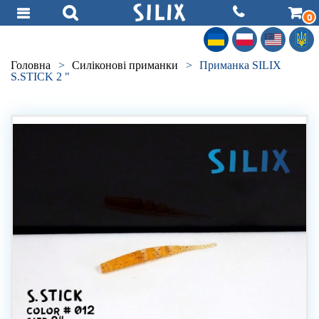
0
Головна
>
Силiконовi приманки
>
Приманка SILIX
S.STICK 2 "