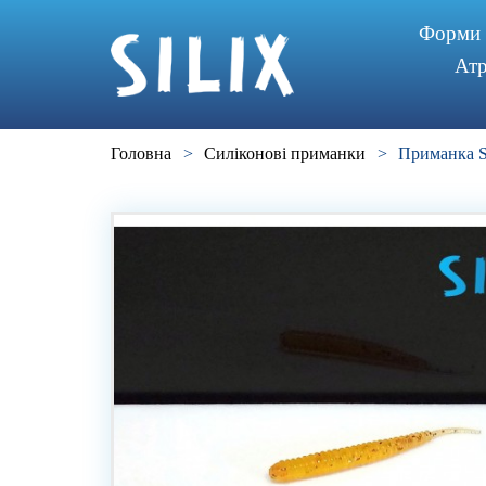
Форми
Атр
Головна
>
Силiконовi приманки
>
Приманка 