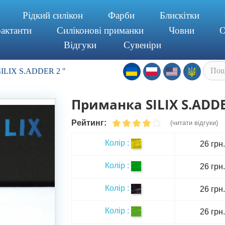
Piдкий силiкон
Фарби
Блискітки
актанти
Силiконовi приманки
Човни
О
Відгуки
Сувенiри
SILIX S.ADDER 2 "
Приманка SILIX S.ADDE
Рейтинг:
(читати відгуки)
Колір :
26 грн.
Колір :
26 грн.
Колір :
26 грн.
Колір :
26 грн.