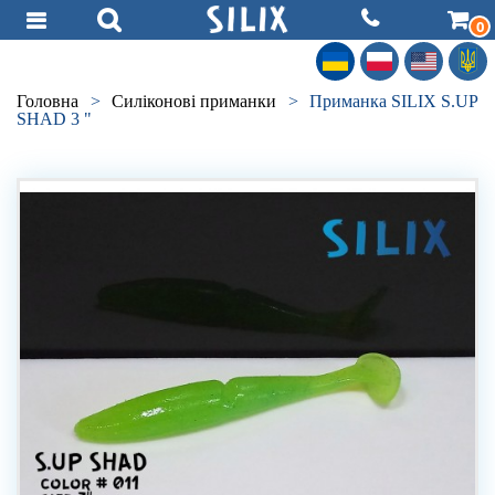
0
Головна
>
Силiконовi приманки
>
Приманка SILIX S.UP
SHAD 3 "