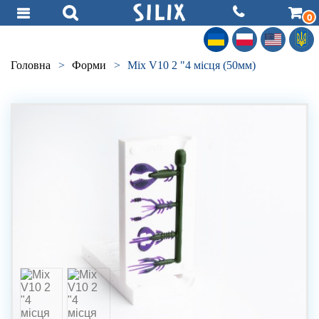
0
Головна
>
Форми
>
Mix V10 2 "4 місця (50мм)