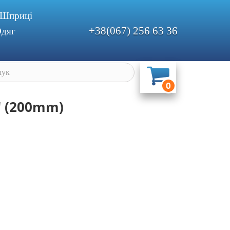
Шприцi
+38(067) 256 63 36
дяг
0
" (200mm)