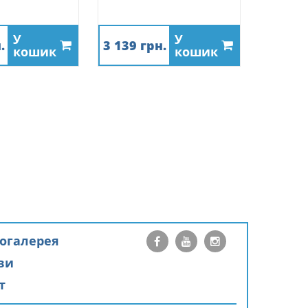
У
У
.
3 139 грн.
кошик
кошик
огалерея
ви
т