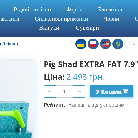
Piдкий силiкон
Фарби
Блискітки
актанти
Силiконовi приманки
Човни
О
Відгуки
Сувенiри
 (200mm)
Pig Shad EXTRA FAT 7.9
Ціна:
2 498 грн.
У Кошик
Рейтинг:
Напишіть відгук першим!