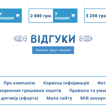
У
У
2 880 грн.
5 250 грн
кошик
кошик
ВIДГУКИ
Напишіть відгук першим!
Про компанію
Корисна інформація
Фот
вернення грошових коштів
Правила та умо
договір (оферта)
Мапа сайту
Мій аккаун