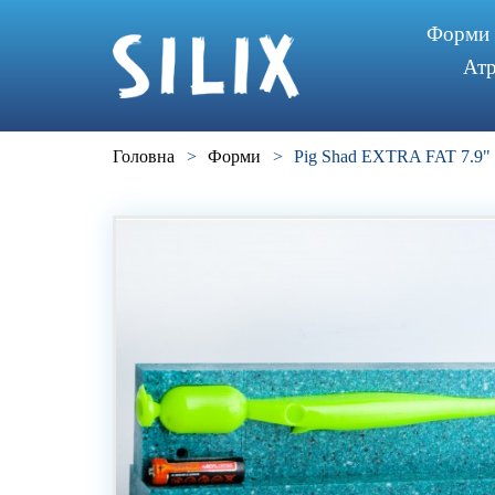
Форми
Атр
Головна
>
Форми
>
Pig Shad EXTRA FAT 7.9"