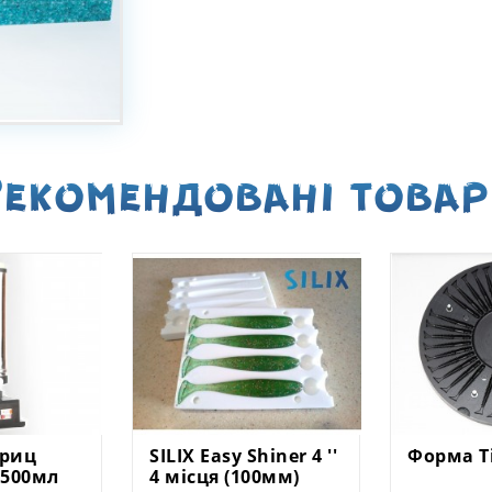
екомендованi това
риц
SILIX Easy Shiner 4 ''
Форма T
х500мл
4 місця (100мм)