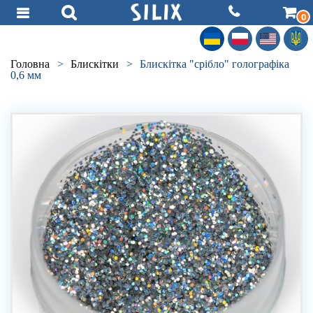
0
Головна
>
Блискітки
>
Блискітка "срібло" голографіка
0,6 мм