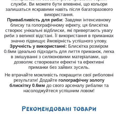
служби. Ви можете бути впевнені, що кольори
залишаться яскравими навіть після багаторазового
використання.
Привабливість для риби:
Завдяки інтенсивному
блиску та голографічному ефекту, ця блискітка
створює унікальні відблиски, які привертають увагу
риби з великої відстані. Її використання в приманках
значно підвищує ймовірність успішного улову.
Зручність у використанні:
Блискітка розміром
0.6мм ідеально підходить для лиття приманок, легка
в змішуванні з силіконовими матеріалами, що
дозволяє створювати ефектні та ефективні
приманки без зайвих зусиль.
Не втрачайте можливість покращити свої риболовні
результати! Додайте
голографічну золоту
блискітку 0.6мм
до свого арсеналу рибалки та
насолоджуйтеся успішним ловом!
Рекомендованi товари