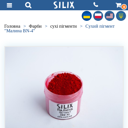
0
Головна
>
Фарби
>
сухі пігменти
>
Сухий пігмент
"Малина BN-4"