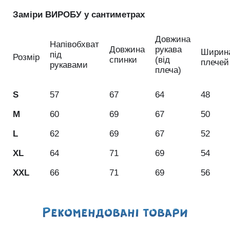
Заміри ВИРОБУ у сантиметрах
Довжина
Напівобхват
Довжина
рукава
Ширин
під
Розмір
спинки
(від
плечей
рукавами
плеча)
S
57
67
64
48
M
60
69
67
50
L
62
69
67
52
XL
64
71
69
54
XXL
66
71
69
56
Рекомендованi товари