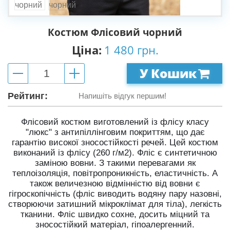
Костюм Флісовий чорний
Ціна:
1 480 грн.
У Кошик
Рейтинг:
Напишіть відгук першим!
Флісовий костюм виготовлений із флісу класу
"люкс" з антипіллінговим покриттям, що дає
гарантію високої зносостійкості речей. Цей костюм
виконаний із флісу (260 г/м2). Фліс є синтетичною
заміною вовни. З такими перевагами як
теплоізоляція, повітропроникність, еластичність. А
також величезною відмінністю від вовни є
гігроскопічність (фліс виводить водяну пару назовні,
створюючи затишний мікроклімат для тіла), легкість
тканини. Фліс швидко сохне, досить міцний та
зносостійкий матеріал, гіпоалергенний.