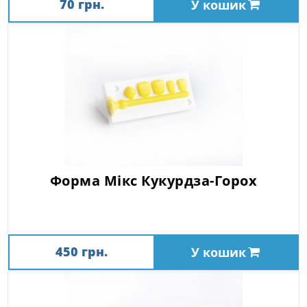
70 грн.
У кошик
Форма Мікс Кукурдза-Горох
450 грн.
У кошик