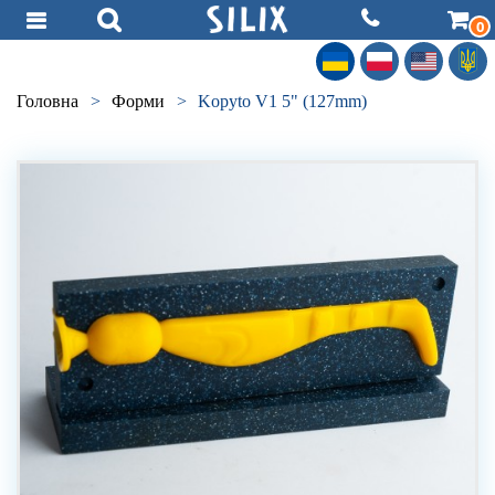
0
Головна
>
Форми
>
Kopyto V1 5" (127mm)