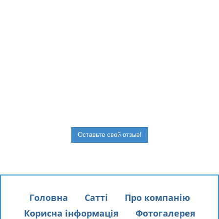
,
Оставьте свой отзыв!
Головна
Сатті
Про компанію
Корисна інформація
Фотогалерея