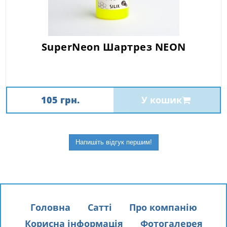
SuperNeon Шартрез NEON
105 грн.
У кошик
Напишіть відгук першим!
Головна
Сатті
Про компанію
Корисна інформація
Фотогалерея