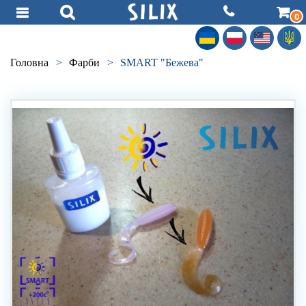
0
Головна
>
Фарби
>
SMART "Бежева"