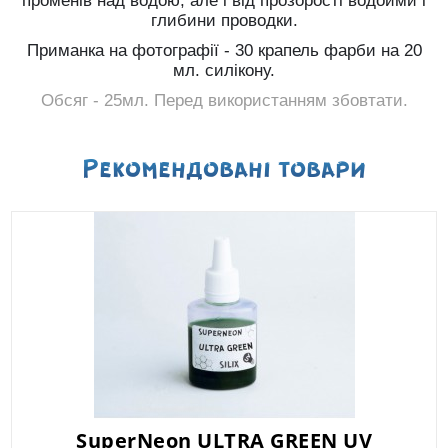
променів над водою, але і від прозорості водойми і
глибини проводки.
Приманка на фотографії - 30 крапель фарби на 20
мл. силікону.
Обсяг - 25мл. Перед використанням збовтати.
Рекомендованi товари
SuperNeon ULTRA GREEN UV