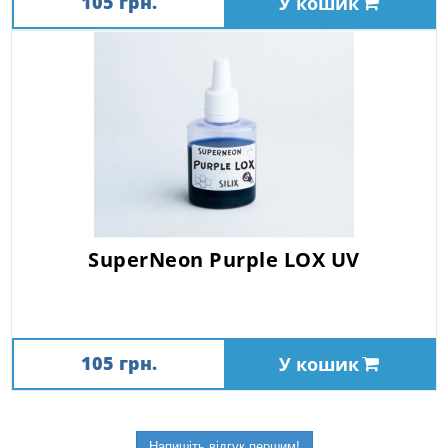
105 грн.
У кошик
SuperNeon Purple LOX UV
105 грн.
У кошик
Напишіть відгук першим!