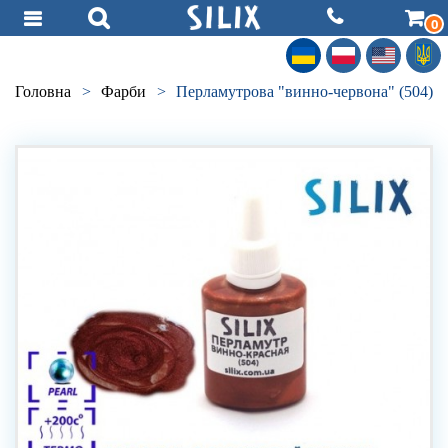
0
Головна
>
Фарби
>
Перламутрова "винно-червона" (504)