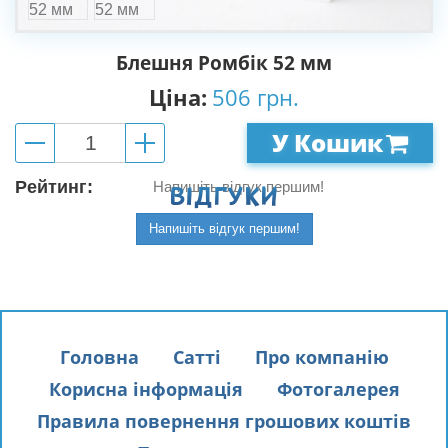
Блешня Ромбік 52 мм
Ціна:
506 грн.
У Кошик
Рейтинг:
Напишіть відгук першим!
ВIДГУКИ
Напишіть відгук першим!
Головна
Сатті
Про компанію
Корисна інформація
Фотогалерея
Правила повернення грошових коштів