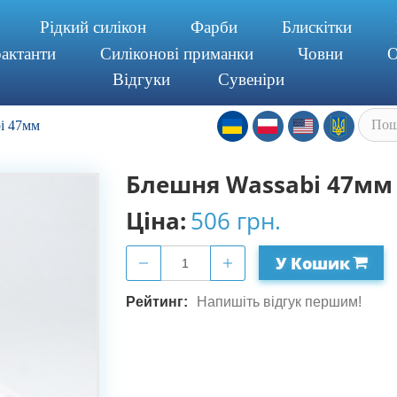
Piдкий силiкон
Фарби
Блискітки
актанти
Силiконовi приманки
Човни
О
Відгуки
Сувенiри
i 47мм
Блешня Wassabi 47мм
Ціна:
506 грн.
У Кошик
Рейтинг:
Напишіть відгук першим!