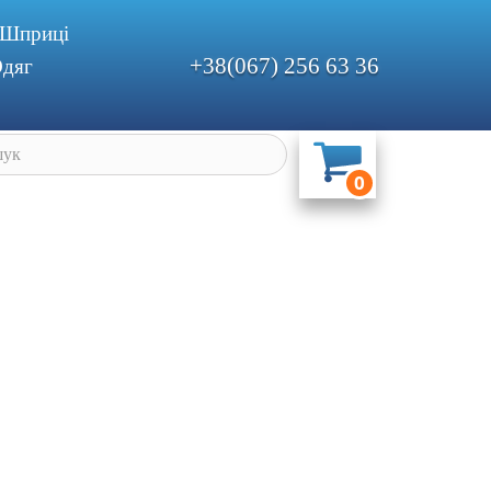
Шприцi
+38(067) 256 63 36
дяг
0