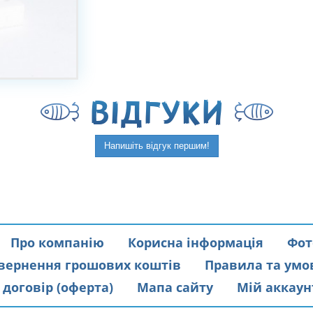
ВIДГУКИ
Напишіть відгук першим!
Про компанію
Корисна інформація
Фот
вернення грошових коштів
Правила та умо
договір (оферта)
Мапа сайту
Мій аккаун