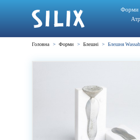
Форми
Атр
Головна
>
Форми
>
Блешні
>
Блешня Wassab