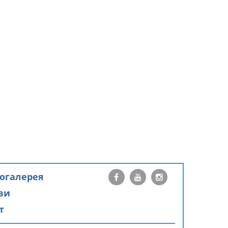
огалерея
ви
т