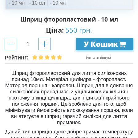
Шприц фторопластовий - 10 мл
Ціна:
550 грн.
У Кошик
Рейтинг:
(читати відгук)
Шприц фторопластовий для лиття силіконових
принад 10мл. Матеріал циліндра - фторопласт.
Матеріал поршня - капролон. Шприц для відливання
силіконових принад має 2 ущільнюючих кільця і
проточку в кінці циліндра, для індикації крайнього
положення поршня. Це зроблено для того, щоб
мінімізувати ймовірність вискакування поршня, коли
ви втягуєте в шприц гарячий силікон для лиття
приманок.
Даний тип шприців дуже добре тримає температуру
і не нагрівається. Але запобіжні заходи ніхто не