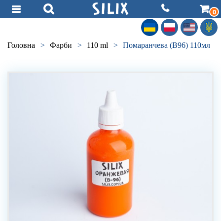
0
Головна
>
Фарби
>
110 ml
>
Помаранчева (B96) 110мл