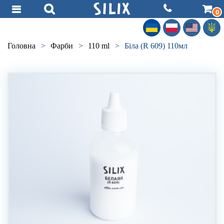
0
Головна
>
Фарби
>
110 ml
>
Біла (R 609) 110мл